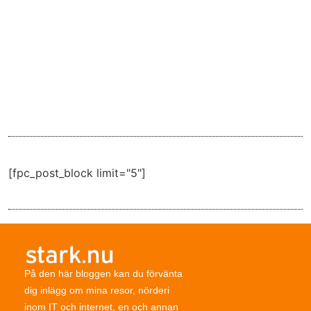
[fpc_post_block limit="5"]
På den här bloggen kan du förvänta
dig inlägg om mina resor, nörderi
inom IT och internet, en och annan