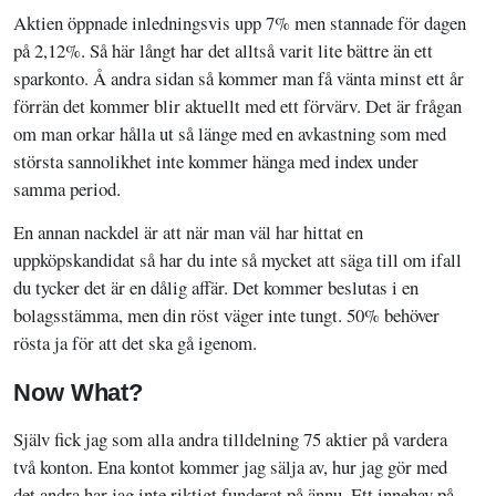
Aktien öppnade inledningsvis upp 7% men stannade för dagen
på 2,12%. Så här långt har det alltså varit lite bättre än ett
sparkonto. Å andra sidan så kommer man få vänta minst ett år
förrän det kommer blir aktuellt med ett förvärv. Det är frågan
om man orkar hålla ut så länge med en avkastning som med
största sannolikhet inte kommer hänga med index under
samma period.
En annan nackdel är att när man väl har hittat en
uppköpskandidat så har du inte så mycket att säga till om ifall
du tycker det är en dålig affär. Det kommer beslutas i en
bolagsstämma, men din röst väger inte tungt. 50% behöver
rösta ja för att det ska gå igenom.
Now What?
Själv fick jag som alla andra tilldelning 75 aktier på vardera
två konton. Ena kontot kommer jag sälja av, hur jag gör med
det andra har jag inte riktigt funderat på ännu. Ett innehav på