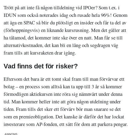
Trött på att inte få någon tilldelning vid IPOer? Som t.ex. i
IDUN som också noterades idag och rusade hela 96%! Genom
att äga en SPAC så blir du plötsligt en insider och får ta del av
(förhoppningsvis) en liknande kursrusning. Men det gäller att
ha tålamod, det kommer inte ske över en natt. Man får se till
alternativkostnaden, det kan bli en lång och segdragen väg
fram tills att kursraketen drar igång.
Vad finns det för risker?
Eftersom det bara är ett tomt skal fram till man förvärvar ett
bolag – en process som alltså kan ta upp till 3 år så kommer
förmodligen aktiekursen inte röra sig nämnvärt under denna
tid. Man kommer heller inte att göra någon utdelning under
tiden. Fram tills det sker ett förvärv bör man snarare se det
som en premieobligation. Det kanske är därför det har lockat
investerare som AP-fonden, ett sätt för dom att parkera pengar.
ANNONS