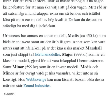
lurar. För att vara så stora lurar så måste de nog allt ha någon
killer-feature för att man ska välja att gå den vägen. Mitt råd är
att satsa några hundralappar extra om så behövs och istället
köra på en in-ear modell av hög kvalité. De kan du dessutom
ständigt ha med dig i jackfickan.
Medis
Urbanears har annars en annan modell,
(ca 450 kr) som
både är en in-ear samt att den är billigare. Annat som kan vara
Marshall
intressant att hålla koll på är det klassiska märket
Major
som just släppt två
,
(999 kr) som är en
hörlursmodeller
klassisk modell, gjord för att vara inkopplad i hemmastereon.
Minor
Medis
Samt
(599 kr) som är en in-ear modell.
och
Minor
är för övrigt väldigt lika varandra, vilket inte är så
konstigt. Hos
kan man läsa att bakom båda dessa
Webbsverige
märken står
.
Zound Industries
ANNONS