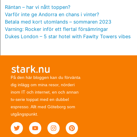
Räntan – har vi nått toppen?
Varför inte ge Andorra en chans i vinter?
Betala med kort utomlands – sommaren 2023
Varning: Rocker inför ett flertal försämringar
Dukes London – 5 star hotel with Fawlty Towers vibes
På den här bloggen kan du förvänta
dig inlägg om mina resor, nörderi
inom IT och internet, en och annan
tv-serie toppat med en dubbel
espresso. Allt med Göteborg som
utgångspunkt.