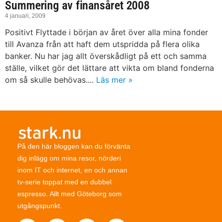
Summering av finansåret 2008
4 januari, 2009
Positivt Flyttade i början av året över alla mina fonder
till Avanza från att haft dem utspridda på flera olika
banker. Nu har jag allt överskådligt på ett och samma
ställe, vilket gör det lättare att vikta om bland fonderna
om så skulle behövas....
Läs mer »
På den här bloggen kan du förvänta
dig inlägg om mina resor, nörderi
inom IT och internet, en och annan
tv-serie toppat med en dubbel
espresso. Allt med Göteborg som
utgångspunkt.