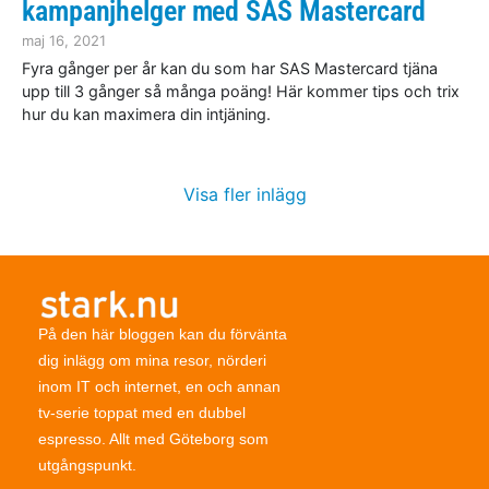
kampanjhelger med SAS Mastercard
maj 16, 2021
Fyra gånger per år kan du som har SAS Mastercard tjäna
upp till 3 gånger så många poäng! Här kommer tips och trix
hur du kan maximera din intjäning.
Visa fler inlägg
På den här bloggen kan du förvänta
dig inlägg om mina resor, nörderi
inom IT och internet, en och annan
tv-serie toppat med en dubbel
espresso. Allt med Göteborg som
utgångspunkt.