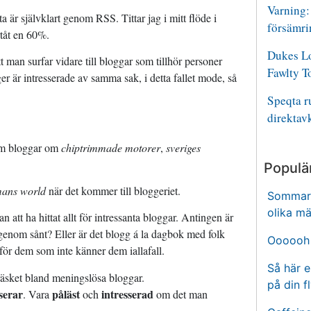
Varning: 
ta är självklart genom RSS. Tittar jag i mitt flöde i
försämri
tåt en 60%.
Dukes Lo
tt man surfar vidare till bloggar som tillhör personer
Fawlty T
är intresserade av samma sak, i detta fallet mode, så
Speqta 
direktav
som bloggar om
chiptrimmade motorer
,
sveriges
Populä
ans world
när det kommer till bloggeriet.
Sommare
olika mä
an att ha hittat allt för intressanta bloggar. Antingen är
igenom sånt? Eller är det blogg á la dagbok med folk
Oooooh 
 för dem som inte känner dem iallafall.
Så här e
räsket bland meningslösa bloggar.
på din f
serar
påläst
intresserad
. Vara
och
om det man