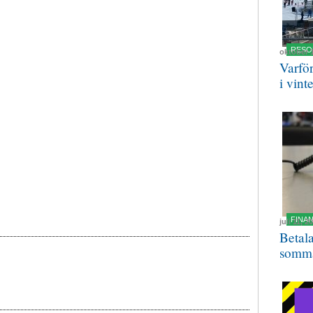
RESO
oktober 
Varfö
i vint
FINA
juli 11, 2
Betal
somm