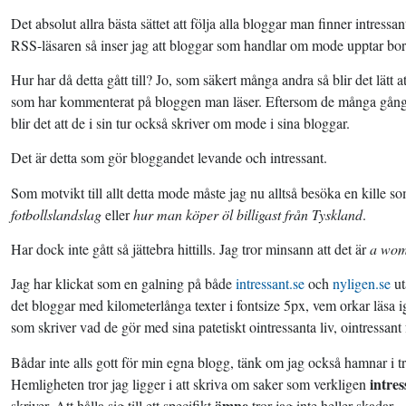
Det absolut allra bästa sättet att följa alla bloggar man finner intressan
RSS-läsaren så inser jag att bloggar som handlar om mode upptar bor
Hur har då detta gått till? Jo, som säkert många andra så blir det lätt a
som har kommenterat på bloggen man läser. Eftersom de många gånger 
blir det att de i sin tur också skriver om mode i sina bloggar.
Det är detta som gör bloggandet levande och intressant.
Som motvikt till allt detta mode måste jag nu alltså besöka en kille 
fotbollslandslag
eller
hur man köper öl billigast från Tyskland
.
Har dock inte gått så jättebra hittills. Jag tror minsann att det är
a wom
Jag har klickat som en galning på både
intressant.se
och
nyligen.se
ut
det bloggar med kilometerlånga texter i fontsize 5px, vem orkar läsa 
som skriver vad de gör med sina patetiskt ointressanta liv, ointressant
Bådar inte alls gott för min egna blogg, tänk om jag också hamnar i t
intres
Hemligheten tror jag ligger i att skriva om saker som verkligen
ämne
skriver. Att hålla sig till ett specifikt
tror jag inte heller skadar.