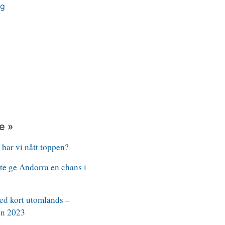
rg
e »
 har vi nått toppen?
nte ge Andorra en chans i
ed kort utomlands –
n 2023