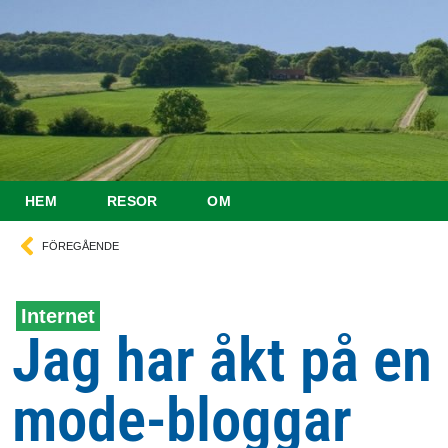
HEM
RESOR
OM
FÖREGÅENDE
Internet
Jag har åkt på en
mode-bloggar