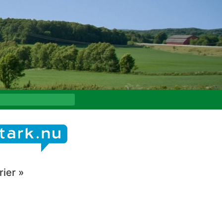
ier »