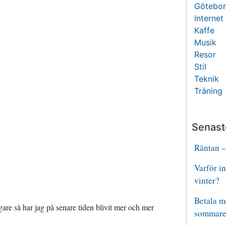
Götebo
Internet
Kaffe
Musik
Resor
Stil
Teknik
Träning
Senast
Räntan –
Varför i
vinter?
Betala m
digare så har jag på senare tiden blivit mer och mer
sommare