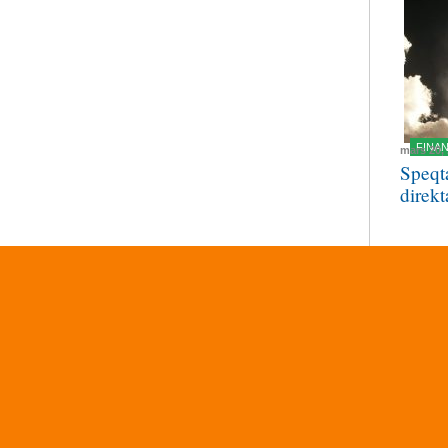
FINA
mars 20,
Speqt
direkt