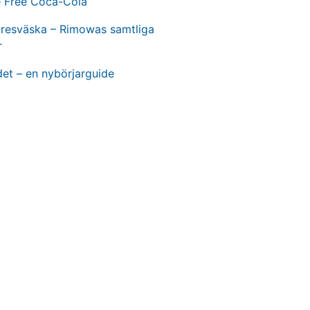
e Free Coca-Cola
t resväska – Rimowas samtliga
r
et – en nybörjarguide