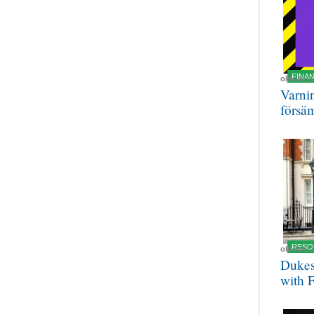
FINA
oktober 
Varnin
försä
RESO
oktober 
Dukes
with 