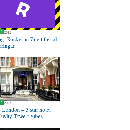
NS
27, 2022
g: Rocker inför ett flertal
mringar
R
16, 2022
 London – 5 star hotel
Fawlty Towers vibes