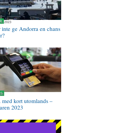
R
14, 2023
r inte ge Andorra en chans
er?
NS
023
a med kort utomlands –
aren 2023