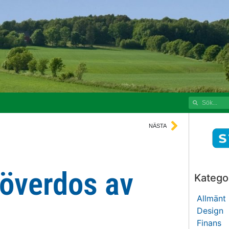
NÄSTA
 överdos av
Kategor
Allmänt
Design
Finans