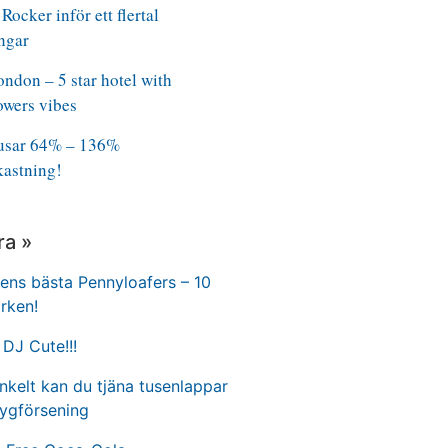
Rocker inför ett flertal
ngar
ndon – 5 star hotel with
owers vibes
rusar 64% – 136%
kastning!
ra »
ns bästa Pennyloafers – 10
rken!
DJ Cute!!!
nkelt kan du tjäna tusenlappar
lygförsening