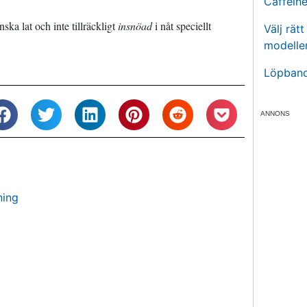
Caffein
ska lat och inte tillräckligt
insnöad
i nåt speciellt
Välj rät
modelle
Löpband
ANNONS
ning