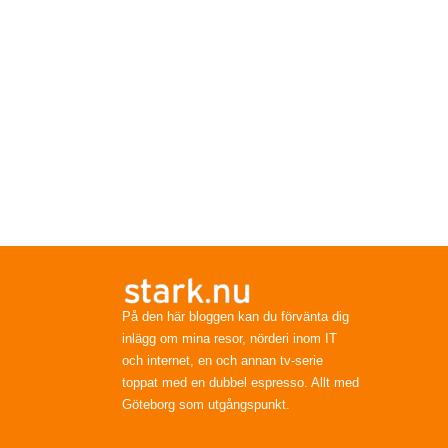
På den här bloggen kan du förvänta dig
inlägg om mina resor, nörderi inom IT
och internet, en och annan tv-serie
toppat med en dubbel espresso. Allt med
Göteborg som utgångspunkt.