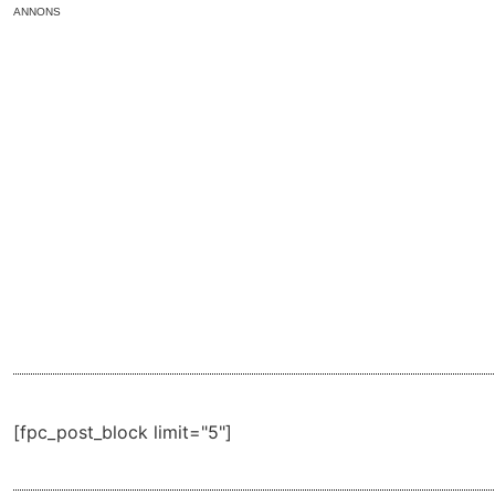
ANNONS
[fpc_post_block limit="5"]