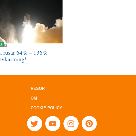
NS
 2022
a rusar 64% – 136%
avkastning!
RESOR
OM
COOKIE POLICY