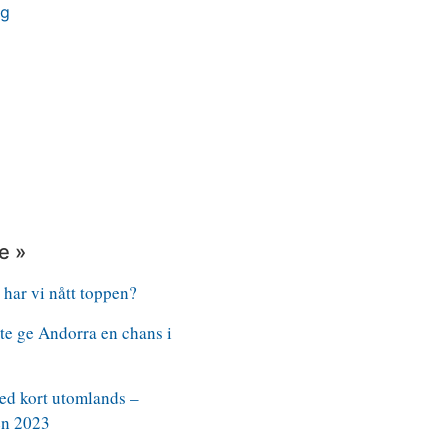
rg
e »
 har vi nått toppen?
nte ge Andorra en chans i
ed kort utomlands –
n 2023