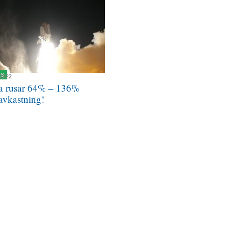
NS
 2022
a rusar 64% – 136%
avkastning!