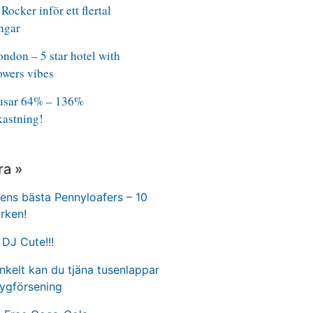
Rocker inför ett flertal
ngar
ndon – 5 star hotel with
owers vibes
rusar 64% – 136%
kastning!
ra »
ns bästa Pennyloafers – 10
rken!
DJ Cute!!!
nkelt kan du tjäna tusenlappar
lygförsening