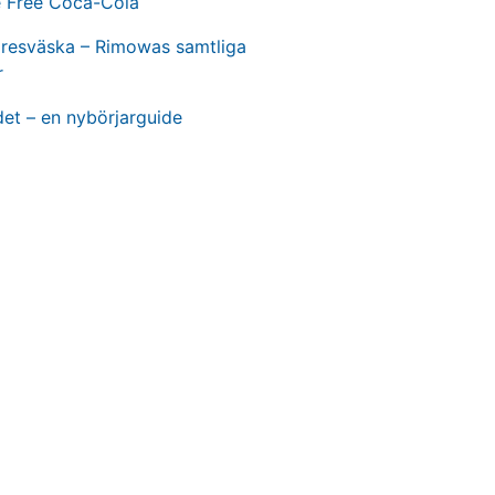
e Free Coca-Cola
t resväska – Rimowas samtliga
r
et – en nybörjarguide