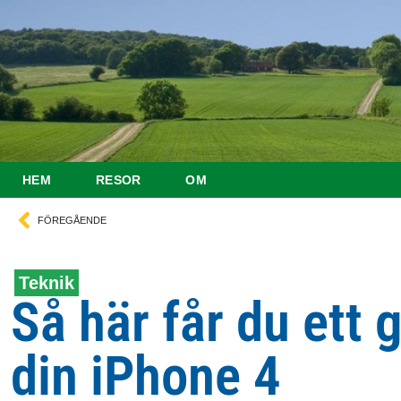
HEM
RESOR
OM
FÖREGÅENDE
Teknik
Så här får du ett gr
din iPhone 4