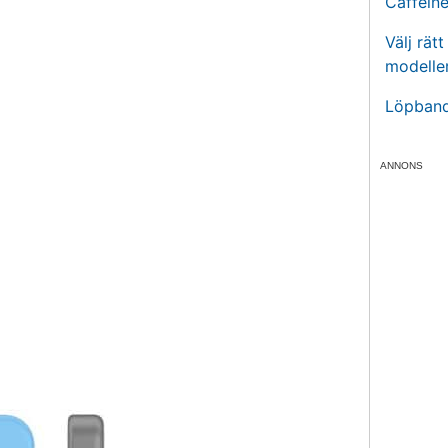
Caffein
Välj rät
modelle
Löpband
ANNONS