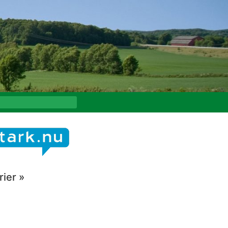
ier »