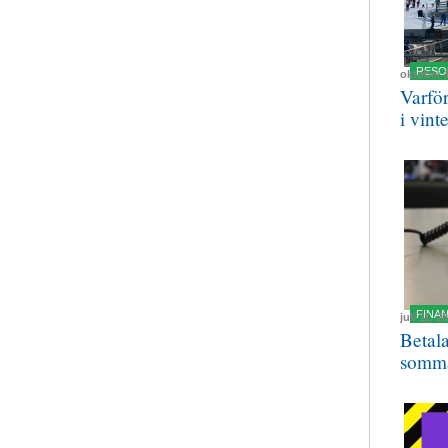
RESO
oktober 
Varfö
i vint
FINA
juli 11, 2
Betal
somm