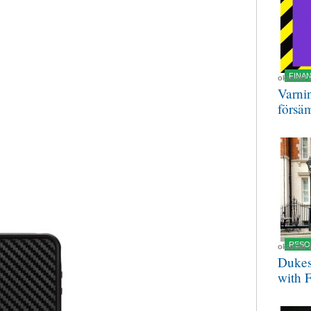
FINA
oktober 
Varnin
försä
RESO
oktober 
Dukes
with 