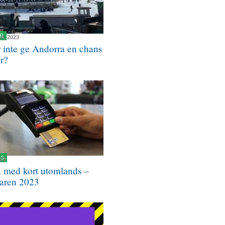
R
14, 2023
r inte ge Andorra en chans
er?
NS
023
a med kort utomlands –
aren 2023