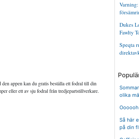
Varning: 
försämri
Dukes Lo
Fawlty T
Speqta 
direktav
Populä
 den appen kan du gratis beställa ett fodral till din
Sommare
 eller ett av sju fodral från tredjepartstillverkare.
olika mä
Oooooh 
Så här e
på din f