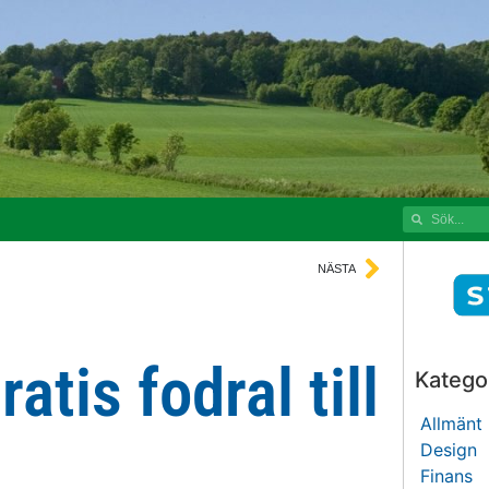
NÄSTA
atis fodral till
Kategor
Allmänt
Design
Finans