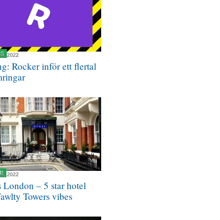
NS
27, 2022
g: Rocker inför ett flertal
mringar
R
16, 2022
 London – 5 star hotel
Fawlty Towers vibes