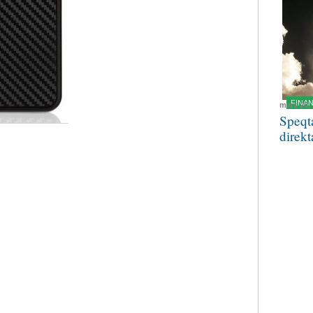
FINA
mars 20,
Speqt
direkt