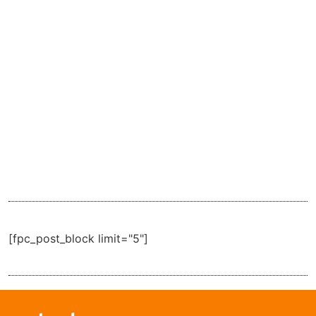
[fpc_post_block limit="5"]