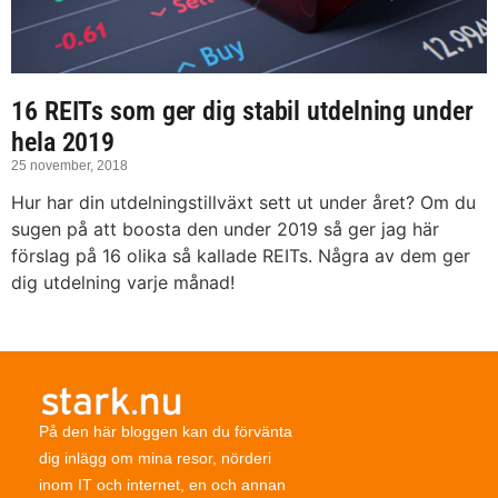
16 REITs som ger dig stabil utdelning under
hela 2019
25 november, 2018
Hur har din utdelningstillväxt sett ut under året? Om du
sugen på att boosta den under 2019 så ger jag här
förslag på 16 olika så kallade REITs. Några av dem ger
dig utdelning varje månad!
På den här bloggen kan du förvänta
dig inlägg om mina resor, nörderi
inom IT och internet, en och annan