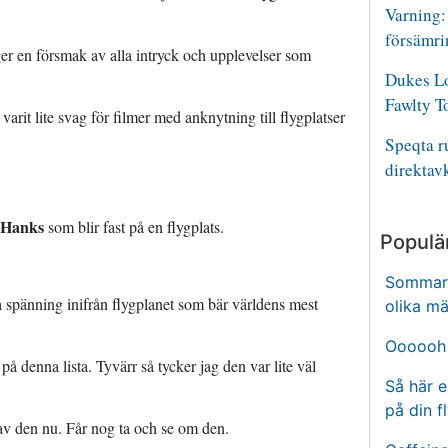
Varning: 
försämri
ger en försmak av alla intryck och upplevelser som
Dukes Lo
Fawlty T
arit lite svag för filmer med anknytning till flygplatser
Speqta 
direktav
 Hanks
som blir fast på en flygplats.
Populä
Sommare
å spänning inifrån flygplanet som bär världens mest
olika mä
Oooooh 
å denna lista. Tyvärr så tycker jag den var lite väl
Så här e
på din f
v den nu. Får nog ta och se om den.