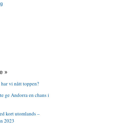
rg
e »
 har vi nått toppen?
nte ge Andorra en chans i
ed kort utomlands –
n 2023