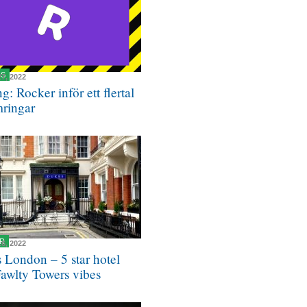
NS
27, 2022
g: Rocker inför ett flertal
mringar
R
16, 2022
 London – 5 star hotel
Fawlty Towers vibes