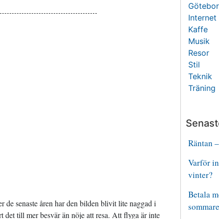
Götebo
Internet
Kaffe
Musik
Resor
Stil
Teknik
Träning
Senast
Räntan –
Varför i
vinter?
Betala m
r de senaste åren har den bilden blivit lite naggad i
sommare
det till mer besvär än nöje att resa. Att flyga är inte