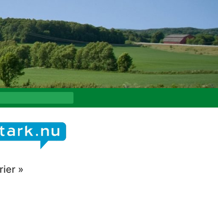
ier »