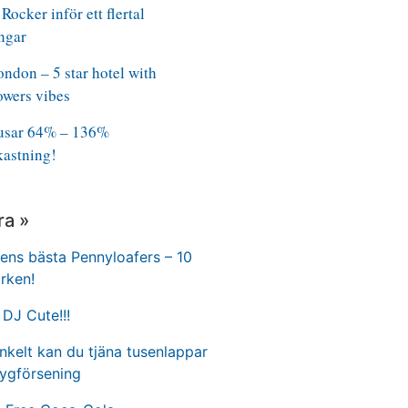
Rocker inför ett flertal
ngar
ndon – 5 star hotel with
owers vibes
rusar 64% – 136%
kastning!
ra »
ns bästa Pennyloafers – 10
rken!
DJ Cute!!!
nkelt kan du tjäna tusenlappar
lygförsening