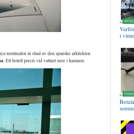
RESO
oktober 
Varfö
i vint
nya terminalen är ritad av den spanske arkitekten
na
. Ett hotell precis vid vattnet nere i hamnen.
FINA
juli 11, 2
Betal
somm