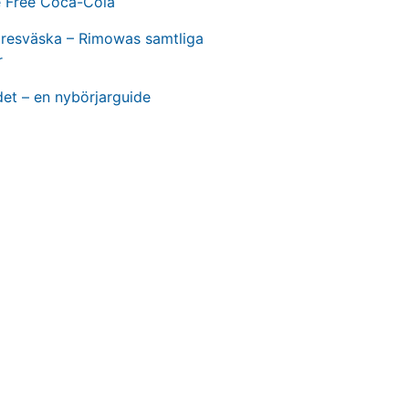
e Free Coca-Cola
t resväska – Rimowas samtliga
r
et – en nybörjarguide