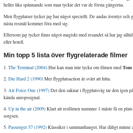
heller lika spännande som man tyckte det var de första gångerna.
Men flygplatser tycker jag har något speciellt. De andas äventyr och 
nästa resmål kommer föra med sig.
Eftersom jag tycker finns något magiskt med resandet så har jag alltid v
eller hotell.
Min topp 5 lista över flygrelaterade filmer
Tom
1.
The Terminal (2004)
Hur kan man inte tycka om filmen med
2.
Die Hard 2 (1990)
Mer flygplatsaction är svårt att hitta.
3.
Air Force One (1997)
Det den saknar i flygplatsväg tar den igen p
kända anropssignal.
4.
Up in the air (2009)
Klart att resfilmen nummer 1 måste få en plats p
sorgsen.
5.
Passenger 57 (1992)
Klassiker i sammanhanget. Har dåligt minne a