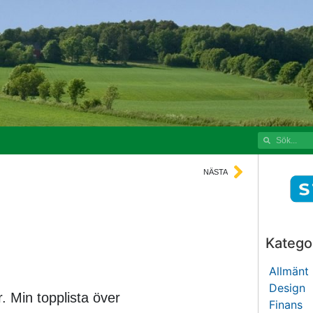
NÄSTA
Kategor
Allmänt
Design
r. Min topplista över
Finans