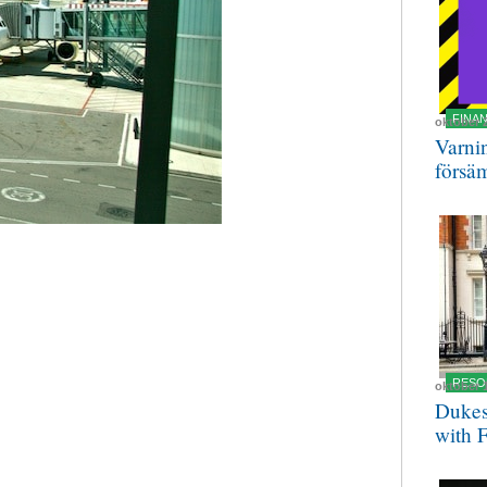
FINA
oktober 
Varnin
försä
RESO
oktober 
Dukes
with 