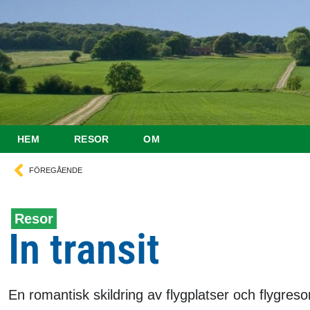
HEM
RESOR
OM
FÖREGÅENDE
Resor
In transit
En romantisk skildring av flygplatser och flygreso