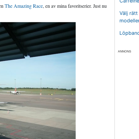
Caffein
ien
The Amazing Race
, en av mina favoritserier. Just nu
Välj rät
modelle
Löpband
ANNONS