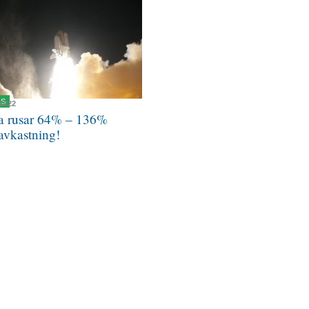
NS
 2022
a rusar 64% – 136%
avkastning!