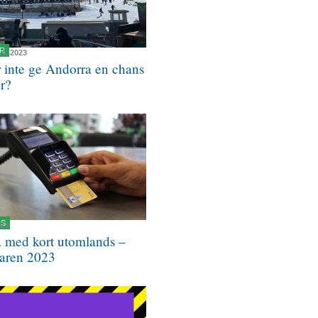
R
14, 2023
r inte ge Andorra en chans
er?
NS
023
a med kort utomlands –
aren 2023