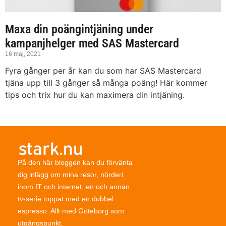
Maxa din poängintjäning under
kampanjhelger med SAS Mastercard
16 maj, 2021
Fyra gånger per år kan du som har SAS Mastercard
tjäna upp till 3 gånger så många poäng! Här kommer
tips och trix hur du kan maximera din intjäning.
På den här bloggen kan du förvänta
dig inlägg om mina resor, nörderi
inom IT och internet, en och annan
tv-serie toppat med en dubbel
espresso. Allt med Göteborg som
utgångspunkt.