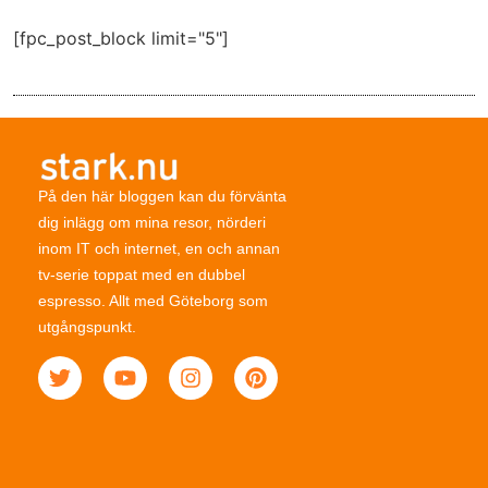
[fpc_post_block limit="5"]
På den här bloggen kan du förvänta
dig inlägg om mina resor, nörderi
inom IT och internet, en och annan
tv-serie toppat med en dubbel
espresso. Allt med Göteborg som
utgångspunkt.