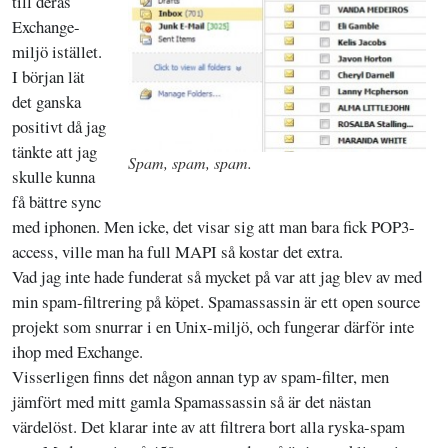
till deras
Exchange-
miljö istället.
I början lät
det ganska
positivt då jag
tänkte att jag
Spam, spam, spam.
skulle kunna
få bättre sync
med iphonen. Men icke, det visar sig att man bara fick POP3-
access, ville man ha full MAPI så kostar det extra.
Vad jag inte hade funderat så mycket på var att jag blev av med
min spam-filtrering på köpet. Spamassassin är ett open source
projekt som snurrar i en Unix-miljö, och fungerar därför inte
ihop med Exchange.
Visserligen finns det någon annan typ av spam-filter, men
jämfört med mitt gamla Spamassassin så är det nästan
värdelöst. Det klarar inte av att filtrera bort alla ryska-spam