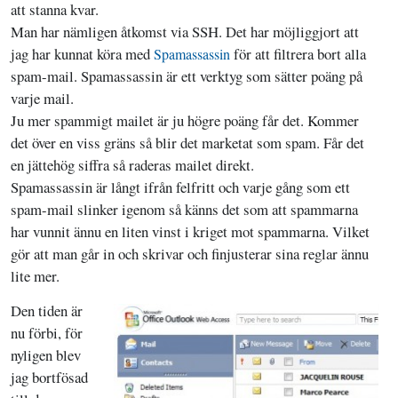
att stanna kvar.
Man har nämligen åtkomst via SSH. Det har möjliggjort att
jag har kunnat köra med
för att filtrera bort alla
Spamassassin
spam-mail. Spamassassin är ett verktyg som sätter poäng på
varje mail.
Ju mer spammigt mailet är ju högre poäng får det. Kommer
det över en viss gräns så blir det marketat som spam. Får det
en jättehög siffra så raderas mailet direkt.
Spamassassin är långt ifrån felfritt och varje gång som ett
spam-mail slinker igenom så känns det som att spammarna
har vunnit ännu en liten vinst i kriget mot spammarna. Vilket
gör att man går in och skrivar och finjusterar sina reglar ännu
lite mer.
Den tiden är
nu förbi, för
nyligen blev
jag bortfösad