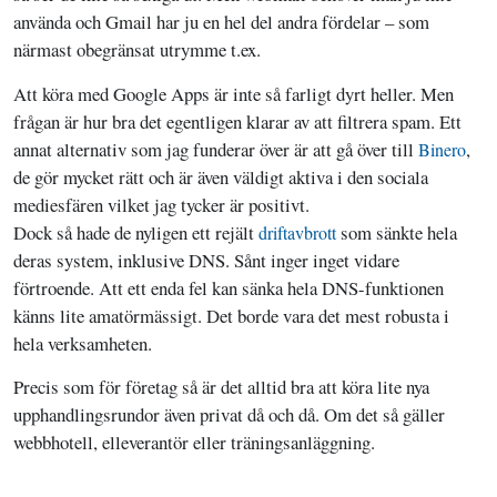
använda och Gmail har ju en hel del andra fördelar – som
närmast obegränsat utrymme t.ex.
Att köra med Google Apps är inte så farligt dyrt heller. Men
frågan är hur bra det egentligen klarar av att filtrera spam. Ett
annat alternativ som jag funderar över är att gå över till
,
Binero
de gör mycket rätt och är även väldigt aktiva i den sociala
mediesfären vilket jag tycker är positivt.
Dock så hade de nyligen ett rejält
som sänkte hela
driftavbrott
deras system, inklusive DNS. Sånt inger inget vidare
förtroende. Att ett enda fel kan sänka hela DNS-funktionen
känns lite amatörmässigt. Det borde vara det mest robusta i
hela verksamheten.
Precis som för företag så är det alltid bra att köra lite nya
upphandlingsrundor även privat då och då. Om det så gäller
webbhotell, elleverantör eller träningsanläggning.