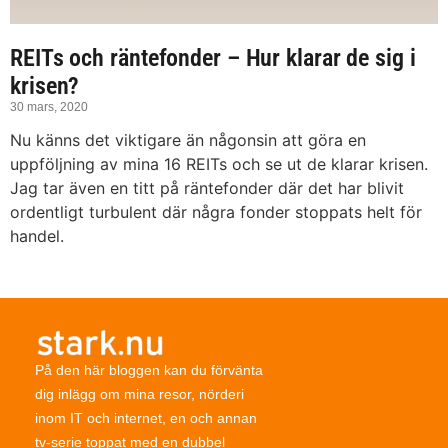
REITs och räntefonder – Hur klarar de sig i
krisen?
30 mars, 2020
Nu känns det viktigare än någonsin att göra en
uppföljning av mina 16 REITs och se ut de klarar krisen.
Jag tar även en titt på räntefonder där det har blivit
ordentligt turbulent där några fonder stoppats helt för
handel.
På den här bloggen kan du förvänta
dig inlägg om mina resor, nörderi
inom IT och internet, en och annan
tv-serie toppat med en dubbel