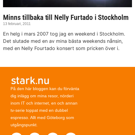
Minns tillbaka till Nelly Furtado i Stockholm
13 februari, 2011
En helg i mars 2007 tog jag en weekend i Stockholm.
Det slutade med en av mina bästa weekends nånsin,
med en Nelly Fourtado konsert som pricken över i.
På den här bloggen kan du förvänta
dig inlägg om mina resor, nörderi
inom IT och internet, en och annan
tv-serie toppat med en dubbel
espresso. Allt med Göteborg som
utgångspunkt.