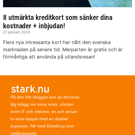
8 utmärkta kreditkort som sänker dina
kostnader + inbjudan!
27 januari, 2019
Flera nya intressanta kort har nått den svenska
marknaden på senare tid. Merparten är gratis och är
förmånliga att använda på utlandsresan!
På den här bloggen kan du förvänta
dig inlägg om mina resor, nörderi
inom IT och internet, en och annan
tv-serie toppat med en dubbel
espresso. Allt med Göteborg som
utgångspunkt.