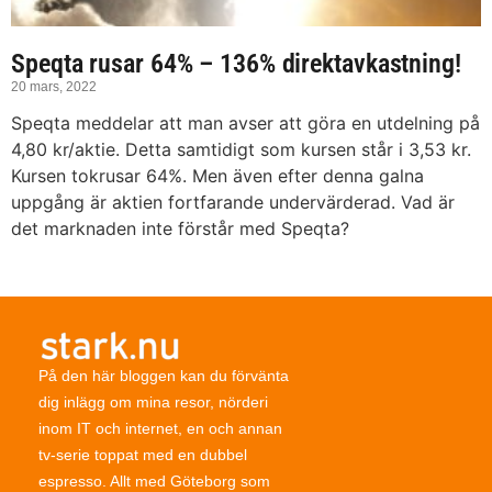
Speqta rusar 64% – 136% direktavkastning!
20 mars, 2022
Speqta meddelar att man avser att göra en utdelning på
4,80 kr/aktie. Detta samtidigt som kursen står i 3,53 kr.
Kursen tokrusar 64%. Men även efter denna galna
uppgång är aktien fortfarande undervärderad. Vad är
det marknaden inte förstår med Speqta?
På den här bloggen kan du förvänta
dig inlägg om mina resor, nörderi
inom IT och internet, en och annan
tv-serie toppat med en dubbel
espresso. Allt med Göteborg som