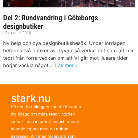
Del 2: Rundvandring i Göteborgs
designbutiker
17 oktober, 2010
Ny helg och nya designbutiksbesök. Under lördagen
betades två butiker av. Tyvärr så verkar det som att min
teori från förra veckan om att Vi går mot ljusare tider
börjar vackla något....
Läs mer »
På den här bloggen kan du förvänta
dig inlägg om mina resor, nörderi
inom IT och internet, en och annan
tv-serie toppat med en dubbel
espresso. Allt med Göteborg som