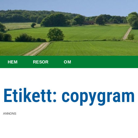
HEM
RESOR
OM
Etikett: copygram
ANNONS