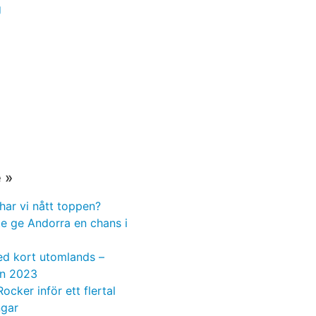
g
 »
har vi nått toppen?
te ge Andorra en chans i
ed kort utomlands –
n 2023
Rocker inför ett flertal
ngar