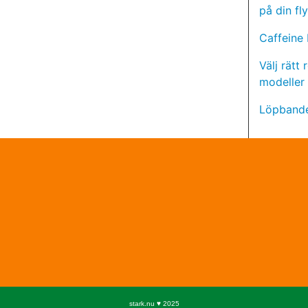
på din fl
Caffeine
Välj rätt
modeller
Löpbande
stark.nu ♥ 2025