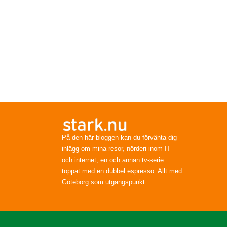
På den här bloggen kan du förvänta dig
inlägg om mina resor, nörderi inom IT
och internet, en och annan tv-serie
toppat med en dubbel espresso. Allt med
Göteborg som utgångspunkt.