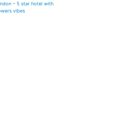
don – 5 star hotel with
owers vibes