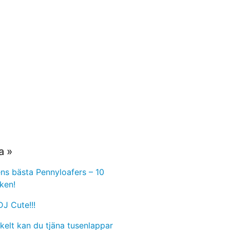
a »
s bästa Pennyloafers – 10
ken!
J Cute!!!
kelt kan du tjäna tusenlappar