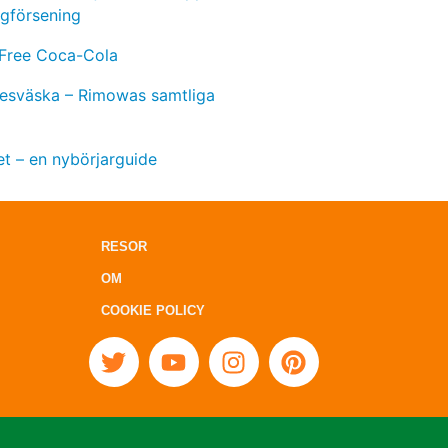
ygförsening
 Free Coca-Cola
 resväska – Rimowas samtliga
t – en nybörjarguide
RESOR
OM
COOKIE POLICY