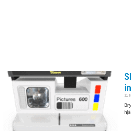
S
i
11 
Bry
hjä