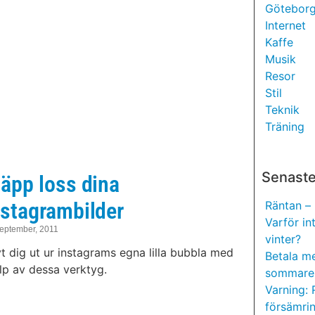
Götebor
Internet
Kaffe
Musik
Resor
Stil
Teknik
Träning
Senaste
läpp loss dina
nstagrambilder
Räntan – 
Varför in
september, 2011
vinter?
t dig ut ur instagrams egna lilla bubbla med
Betala m
lp av dessa verktyg.
sommare
Varning: 
försämri