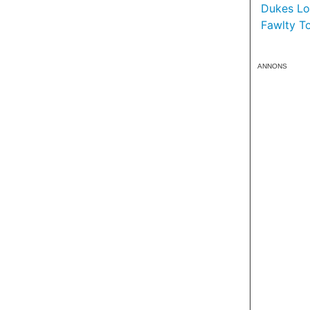
Dukes Lon
Fawlty T
ANNONS