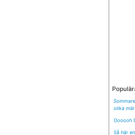
Populär
Sommaren
olika mär
Oooooh D
Så här en