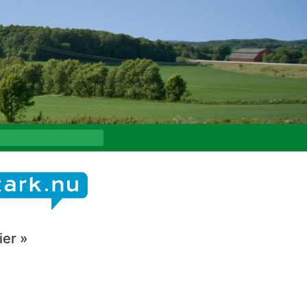
ier »