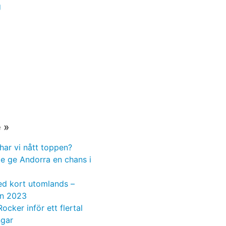
g
 »
har vi nått toppen?
te ge Andorra en chans i
ed kort utomlands –
n 2023
Rocker inför ett flertal
ngar