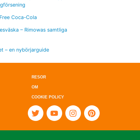
ygförsening
 Free Coca-Cola
 resväska – Rimowas samtliga
t – en nybörjarguide
RESOR
OM
COOKIE POLICY