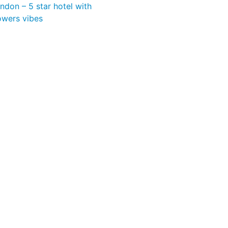
don – 5 star hotel with
owers vibes