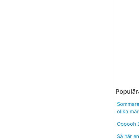
Populär
Sommaren
olika mär
Oooooh D
Så här en