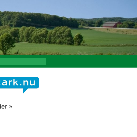
ier »