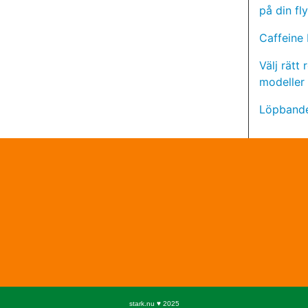
på din fl
Caffeine
Välj rätt
modeller
Löpbande
stark.nu ♥ 2025