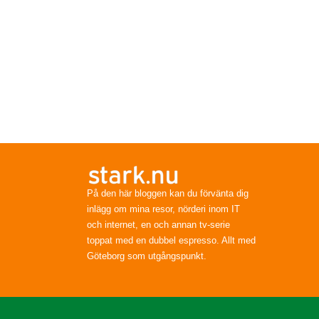
På den här bloggen kan du förvänta dig
inlägg om mina resor, nörderi inom IT
och internet, en och annan tv-serie
toppat med en dubbel espresso. Allt med
Göteborg som utgångspunkt.