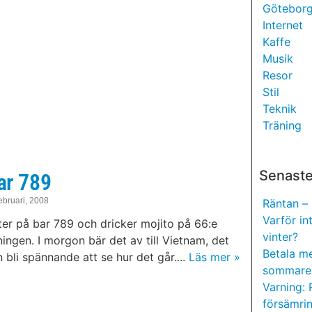
Götebor
Internet
Kaffe
Musik
Resor
Stil
Teknik
Träning
Senaste
ar 789
ebruari, 2008
Räntan – 
Varför in
ter på bar 789 och dricker mojito på 66:e
vinter?
ingen. I morgon bär det av till Vietnam, det
Betala m
 bli spännande att se hur det går....
Läs mer »
sommare
Varning: 
försämri