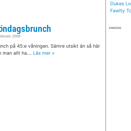
Dukes Lon
Fawlty T
öndagsbrunch
ANNONS
ebruari, 2008
nch på 45:e våningen. Sämre utsikt än så här
 man allt ha....
Läs mer »