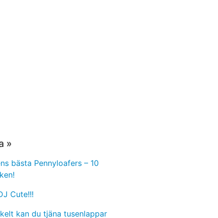
a »
s bästa Pennyloafers – 10
ken!
J Cute!!!
kelt kan du tjäna tusenlappar