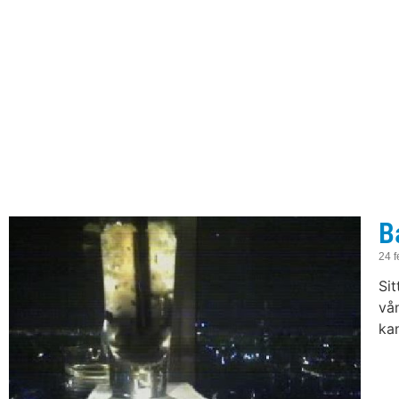
B
24 f
Sit
vån
kan