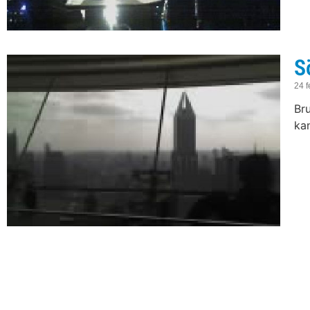
S
24 f
Bru
kan