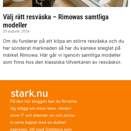
Välj rätt resväska – Rimowas samtliga
modeller
20 augusti, 2018
Om du funderar på att köpa en större resväska och du
har sonderat marknaden så har du kanske sneglat på
märket Rimowa. Här går vi igenom samtliga modeller
som finns hos den klassiska tillverkaren av resväskor.
På den här bloggen kan du förvänta
dig inlägg om mina resor, nörderi
inom IT och internet, en och annan
tv-serie toppat med en dubbel
espresso. Allt med Göteborg som