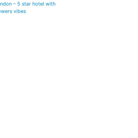
don – 5 star hotel with
owers vibes