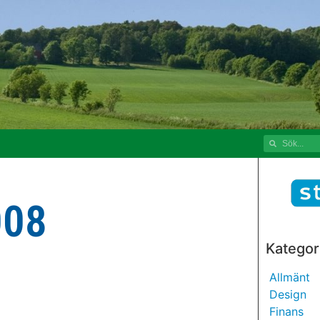
008
Kategor
Allmänt
Design
Finans