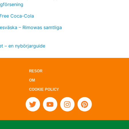
ygförsening
 Free Coca-Cola
 resväska – Rimowas samtliga
t – en nybörjarguide
RESOR
OM
COOKIE POLICY