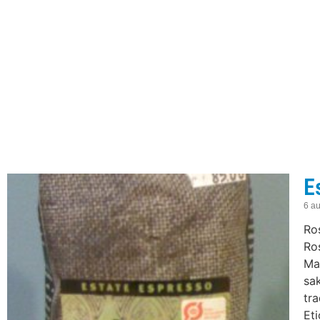
E
6 au
Ros
Ro
Ma
sak
tra
Eti