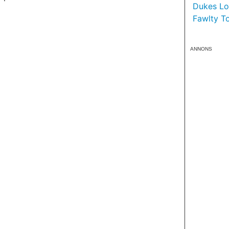
Dukes Lon
Fawlty T
ANNONS