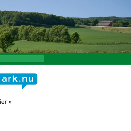
ier »