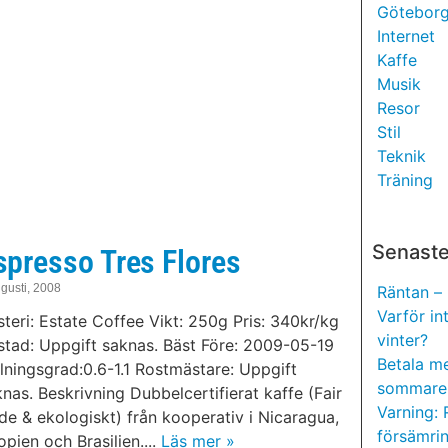
Götebor
Internet
Kaffe
Musik
Resor
Stil
Teknik
Träning
Senaste
spresso Tres Flores
gusti, 2008
Räntan – 
Varför in
teri: Estate Coffee Vikt: 250g Pris: 340kr/kg
vinter?
stad: Uppgift saknas. Bäst Före: 2009-05-19
Betala m
lningsgrad:0.6-1.1 Rostmästare: Uppgift
sommare
nas. Beskrivning Dubbelcertifierat kaffe (Fair
Varning: 
de & ekologiskt) från kooperativ i Nicaragua,
försämri
opien och Brasilien....
Läs mer »