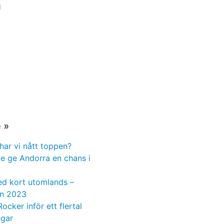
g
 »
har vi nått toppen?
te ge Andorra en chans i
ed kort utomlands –
n 2023
Rocker inför ett flertal
ngar