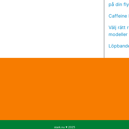
på din fl
Caffeine
Välj rätt
modeller
Löpbande
stark.nu ♥ 2025