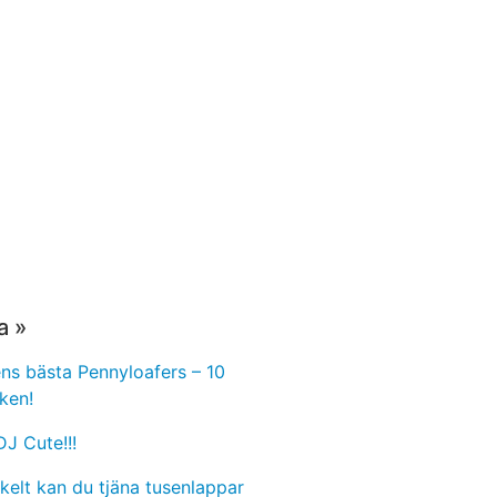
a »
s bästa Pennyloafers – 10
ken!
J Cute!!!
kelt kan du tjäna tusenlappar