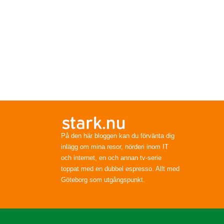
På den här bloggen kan du förvänta dig
inlägg om mina resor, nörderi inom IT
och internet, en och annan tv-serie
toppat med en dubbel espresso. Allt med
Göteborg som utgångspunkt.