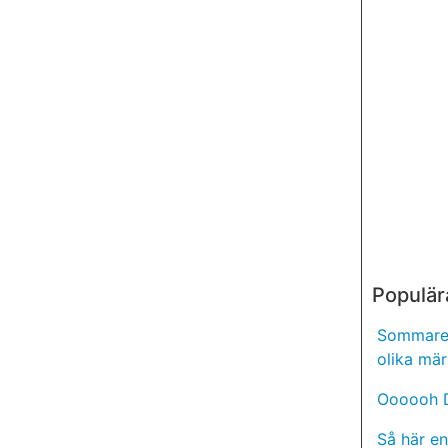
Populär
Sommaren
olika mär
Oooooh D
Så här en