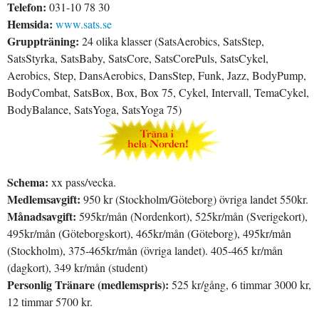
Telefon:
031-10 78 30
Hemsida:
www.sats.se
Gruppträning:
24 olika klasser (SatsAerobics, SatsStep,
SatsStyrka, SatsBaby, SatsCore, SatsCorePuls, SatsCykel,
Aerobics, Step, DansAerobics, DansStep, Funk, Jazz, BodyPump,
BodyCombat, SatsBox, Box, Box 75, Cykel, Intervall, TemaCykel,
BodyBalance, SatsYoga, SatsYoga 75)
Schema:
xx pass/vecka.
Medlemsavgift:
950 kr (Stockholm/Göteborg) övriga landet 550kr.
Månadsavgift:
595kr/mån (Nordenkort), 525kr/mån (Sverigekort),
495kr/mån (Göteborgskort), 465kr/mån (Göteborg), 495kr/mån
(Stockholm), 375-465kr/mån (övriga landet). 405-465 kr/mån
(dagkort), 349 kr/mån (student)
Personlig Tränare (medlemspris):
525 kr/gång, 6 timmar 3000 kr,
12 timmar 5700 kr.