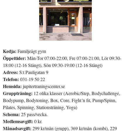
Kedja:
Familjeägt gym
Öppettider:
Mån-Tor 07:00-22:00, Fre 07:00-21:00, Lör 09:30-
18:00 (12-16 Stängt), Sön 09:30-19:00 (12-16 Stängt)
Adress:
S:t Pauligatan 9
Telefon:
031-19 50 22
Hemsida:
jupitertraningscenter.se
Gruppträning:
12 olika klasser (Aerobic/Step, Bodychallenge,
Bodypump, Bodytoning, Box, Core, Fight´n fit, Pump/Spinn,
Pilates, Spinning, Stationsträning, Yoga)
Schema:
25 pass/vecka.
Medlemsavgift:
0 kr.
Månadsavgift:
299 kr/mån (grupp), 369 kr/mån (kombi), 229