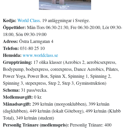
Kedja:
World Class
. 19 anläggningar i Sverige.
Öppettider:
Mån-Tors 06:30-21:30, Fre 06:30-20:00, Lör 09:30-
18:00, Sön 09:30-19:00
Adress:
Östra Larmgatan 4
Telefon:
031-80 25 10
Hemsida:
www.worldclass.se
Gruppträning:
17 olika klasser (Aerobics 2, aerobicsexpress,
Bodypump, bodyexpress, coreexpress, Dance Aerobics, Pilates,
Power Yoga, Power Box, Spinn X, Spinning 1, Spinning 2,
Spinning 3, stepexpress, Step 2, Step 3, Gyminstruktion)
Schema:
31 pass/vecka.
Medlemsavgift:
0 kr.
Månadsavgift:
299 kr/mån (morgonklubben), 399 kr/mån
(dagklubben), 449 kr/mån (lokalt Göteborg), 499 kr/mån (Klubb
Total), 349 kr/mån (student)
Personlig Tränare (medlemspris):
Personlig Tränare: 400