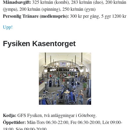
Månadsavgift:
325 kr/mån (kombi), 283 kr/mån (duo), 200 kr/mån
(jympa), 200 kr/mån (spinning), 250 kr/mån (gym)
Personlig Tränare (medlemspris):
300 kr per gång, 5 ggr 1200 kr
Upp!
Fysiken Kasentorget
Kedja:
GFS Fysiken, två anläggningar i Göteborg.
Öppettider:
Mån-Tors 06:30-22:00, Fre 06:30-20:00, Lör 09:00-
18:00, Sön 09:00-20:00