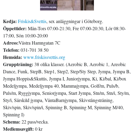
Kedja:
Friskis&Svettis
, sex anläggningar i Göteborg.
Öppettider:
Mån-Tors 07:00-21:30, Fre 07:00-20:30, Lör 08:30-
17:00, Sön 10:00-20:00
Adress:
Västra Hamngatan 7C
Telefon:
031-701 38 50
Hemsida:
www.friskissvettis.org
Gruppträning:
38 olika klasser. (Aerobic B, Aerobic 1, Areobic
Dance, Funk, StepB, Step1, Step2, Step/Sty Step, Jympa, Jympa B,
Jympa Hoppis&Skuttis, Jympa I, Juniorjympa, Ki, Ki/bal, Ki/box
Medeljympa, Medeljympa 40, Mammajympa, Golf/m, Puls/b,
Puls/m, Ryggjympa, Seniorjympa, Start Jympa, Stn/m, Stn/i, Sty/m,
Sty/i, Särskild jympa, VäntaBarnjympa, Skivstångsträning,
Skiv/spin, Skiv/spin/i, Spinning B, Spinning M, Spinning M/40,
Spinning I)
Schema:
22 pass/vecka.
Medlemsavgift:
0 kr