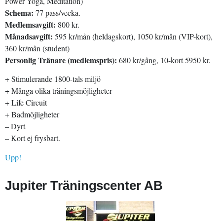
Power Yoga, Meditation)
Schema:
77 pass/vecka.
Medlemsavgift:
800 kr.
Månadsavgift:
595 kr/mån (heldagskort), 1050 kr/mån (VIP-kort),
360 kr/mån (student)
Personlig Tränare (medlemspris):
680 kr/gång, 10-kort 5950 kr.
+ Stimulerande 1800-tals miljö
+ Många olika träningsmöjligheter
+ Life Circuit
+ Badmöjligheter
– Dyrt
– Kort ej frysbart.
Upp!
Jupiter Träningscenter AB