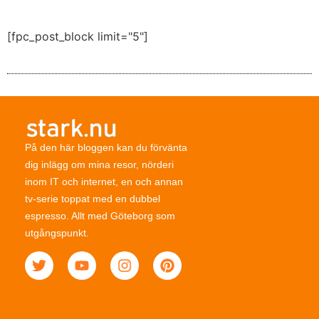
[fpc_post_block limit="5"]
På den här bloggen kan du förvänta
dig inlägg om mina resor, nörderi
inom IT och internet, en och annan
tv-serie toppat med en dubbel
espresso. Allt med Göteborg som
utgångspunkt.