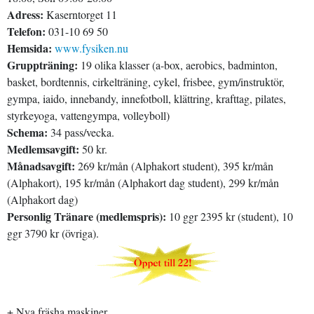
Adress:
Kaserntorget 11
Telefon:
031-10 69 50
Hemsida:
www.fysiken.nu
Gruppträning:
19 olika klasser (a-box, aerobics, badminton,
basket, bordtennis, cirkelträning, cykel, frisbee, gym/instruktör,
gympa, iaido, innebandy, innefotboll, klättring, krafttag, pilates,
styrkeyoga, vattengympa, volleyboll)
Schema:
34 pass/vecka.
Medlemsavgift:
50 kr.
Månadsavgift:
269 kr/mån (Alphakort student), 395 kr/mån
(Alphakort), 195 kr/mån (Alphakort dag student), 299 kr/mån
(Alphakort dag)
Personlig Tränare (medlemspris):
10 ggr 2395 kr (student), 10
ggr 3790 kr (övriga).
+ Nya fräsha maskiner