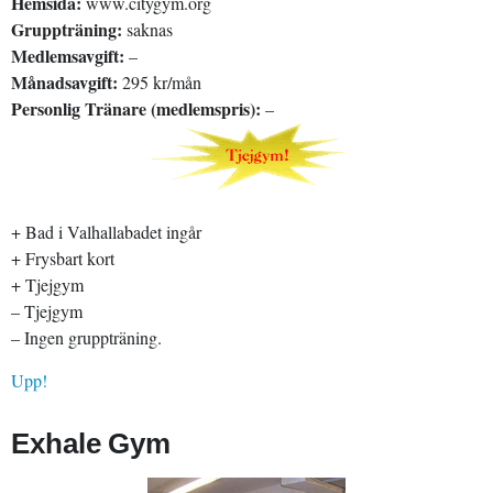
Hemsida:
www.citygym.org
Gruppträning:
saknas
Medlemsavgift:
–
Månadsavgift:
295 kr/mån
Personlig Tränare (medlemspris):
–
+ Bad i Valhallabadet ingår
+ Frysbart kort
+ Tjejgym
– Tjejgym
– Ingen gruppträning.
Upp!
Exhale Gym